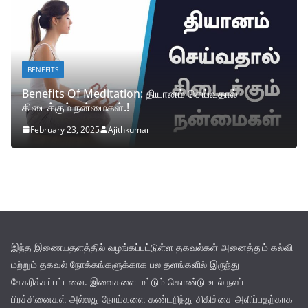
BENEFITS
BEA
Benefits Of Meditation: தியானம் செய்வதால்
Glow
கிடைக்கும் நன்மைகள்.!
பளிச
February 23, 2025
Ajithkumar
Feb
இந்த இணையதளத்தில் வழங்கப்பட்டுள்ள தகவல்கள் அனைத்தும் கல்வி
மற்றும் தகவல் நோக்கங்களுக்காக பல தளங்களில் இருந்து
சேகரிக்கப்பட்டவை. இவைகளை மட்டும் கொண்டு உடல் நலப்
பிரச்சினைகள் அல்லது நோய்களை கண்டறிந்து சிகிச்சை அளிப்பதற்காக