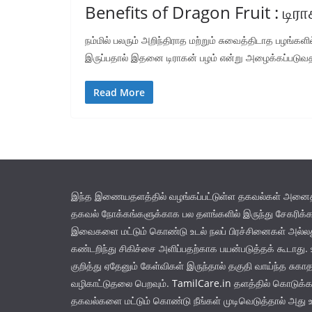
Benefits of Dragon Fruit : டிர
நம்மில் பலரும் அறிந்திராத மற்றும் சுவைத்திடாத பழங்களி
இருப்பதால் இதனை டிராகன் பழம் என்று அழைக்கப்படு
Read More
இந்த இணையதளத்தில் வழங்கப்பட்டுள்ள தகவல்கள் அனைத்து
தகவல் நோக்கங்களுக்காக பல தளங்களில் இருந்து சேகரிக்க
இவைகளை மட்டும் கொண்டு உடல் நலப் பிரச்சினைகள் அல்
கண்டறிந்து சிகிச்சை அளிப்பதற்காக பயன்படுத்தக் கூடாது. உ
குறித்து ஏதேனும் கேள்விகள் இருந்தால் தகுதி வாய்ந்த சுகா
வழிகாட்டுதலை பெறவும்.
TamilCare.in
தளத்தில் கொடுக்கப
தகவல்களை மட்டும் கொண்டு நீங்கள் முடிவெடுத்தால் அது 