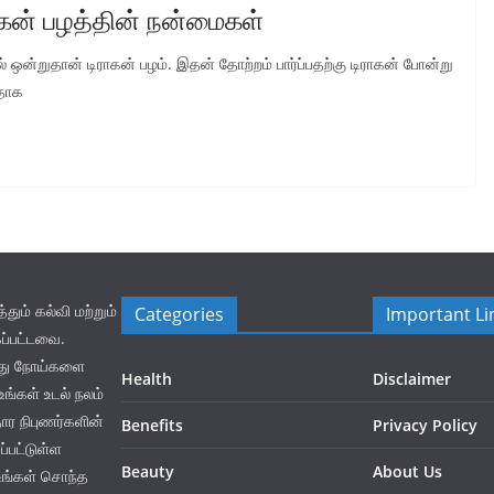
ாகன் பழத்தின் நன்மைகள்
ல் ஒன்றுதான் டிராகன் பழம். இதன் தோற்றம் பார்ப்பதற்கு டிராகன் போன்று
வதாக
ம் கல்வி மற்றும்
Categories
Important Li
ப்பட்டவை.
லது நோய்களை
Health
Disclaimer
ங்கள் உடல் நலம்
தார நிபுணர்களின்
Benefits
Privacy Policy
்பட்டுள்ள
Beauty
About Us
உங்கள் சொந்த