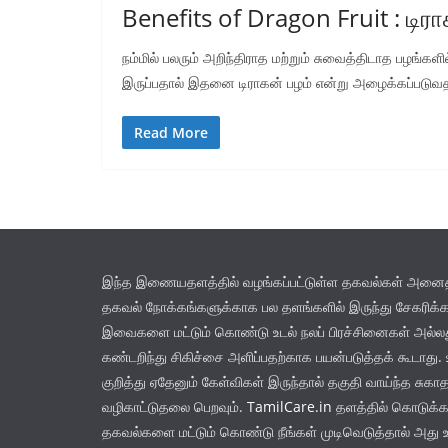
Benefits of Dragon Fruit : டிர
நம்மில் பலரும் அறிந்திராத மற்றும் சுவைத்திடாத பழங்களி
இருப்பதால் இதனை டிராகன் பழம் என்று அழைக்கப்படு
Read More
இந்த இணையதளத்தில் வழங்கப்பட்டுள்ள தகவல்கள் அனைத்து
தகவல் நோக்கங்களுக்காக பல தளங்களில் இருந்து சேகரிக்க
இவைகளை மட்டும் கொண்டு உடல் நலப் பிரச்சினைகள் அல்
கண்டறிந்து சிகிச்சை அளிப்பதற்காக பயன்படுத்தக் கூடாது. உ
குறித்து ஏதேனும் கேள்விகள் இருந்தால் தகுதி வாய்ந்த சுகா
வழிகாட்டுதலை பெறவும்.
TamilCare.in
தளத்தில் கொடுக்கப
தகவல்களை மட்டும் கொண்டு நீங்கள் முடிவெடுத்தால் அது 