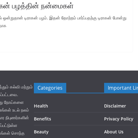
ாகன் பழத்தின் நன்மைகள்
ல் ஒன்றுதான் டிராகன் பழம். இதன் தோற்றம் பார்ப்பதற்கு டிராகன் போன்று
வதாக
ம் கல்வி மற்றும்
Categories
Important Li
ப்பட்டவை.
லது நோய்களை
Health
Disclaimer
ங்கள் உடல் நலம்
தார நிபுணர்களின்
Benefits
Privacy Policy
்பட்டுள்ள
Beauty
About Us
உங்கள் சொந்த