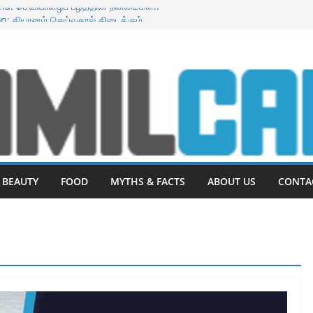
na: செவ்வாழைப் பழத்தின் நன்மைகள்.!
n: தியானம் செய்வதால் கிடைக்கும்
ெய்தால் கருத்துப்போன முகம் பளிச்சென்று
உடல் எடையை குறைக்க 10 உணவுகள்.!
uit : டிராகன் பழத்தின் நன்மைகள்
BEAUTY
FOOD
MYTHS & FACTS
ABOUT US
CONTA
BENEFITS
Benefits of Dragon Fruit :