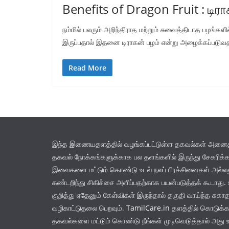
Benefits of Dragon Fruit : டிர
நம்மில் பலரும் அறிந்திராத மற்றும் சுவைத்திடாத பழங்களி
இருப்பதால் இதனை டிராகன் பழம் என்று அழைக்கப்படு
Read More
இந்த இணையதளத்தில் வழங்கப்பட்டுள்ள தகவல்கள் அனைத்து
தகவல் நோக்கங்களுக்காக பல தளங்களில் இருந்து சேகரிக்க
இவைகளை மட்டும் கொண்டு உடல் நலப் பிரச்சினைகள் அல்
கண்டறிந்து சிகிச்சை அளிப்பதற்காக பயன்படுத்தக் கூடாது. உ
குறித்து ஏதேனும் கேள்விகள் இருந்தால் தகுதி வாய்ந்த சுகா
வழிகாட்டுதலை பெறவும்.
TamilCare.in
தளத்தில் கொடுக்கப
தகவல்களை மட்டும் கொண்டு நீங்கள் முடிவெடுத்தால் அது 