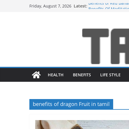
Skip
Benefits of Red Bana
Latest:
Friday, August 7, 2026
to
Benefits Of Meditatio
நன்மைகள்.!
content
Glowing Skin : இதை ச
மாறிவிடும்.!
Weight Loss Foods : 
Benefits of Dragon Fr
HEALTH
BENEFITS
LIFE STYLE
benefits of dragon Fruit in tamil