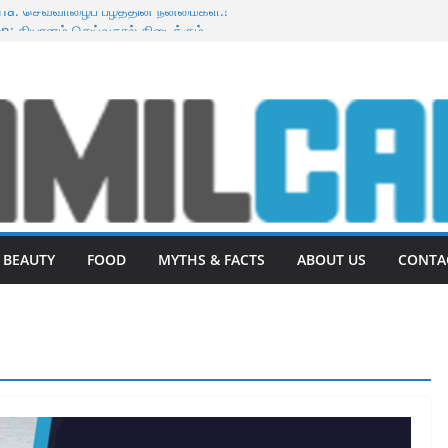
na: செவ்வாழைப் பழத்தின் நன்மைகள்.!
n: தியானம் செய்வதால் கிடைக்கும்
ெய்தால் கருத்துப்போன முகம் பளிச்சென்று
உடல் எடையை குறைக்க 10 உணவுகள்.!
uit : டிராகன் பழத்தின் நன்மைகள்
BEAUTY
FOOD
MYTHS & FACTS
ABOUT US
CONTA
BENEFITS
Benefits of Dragon Fruit :