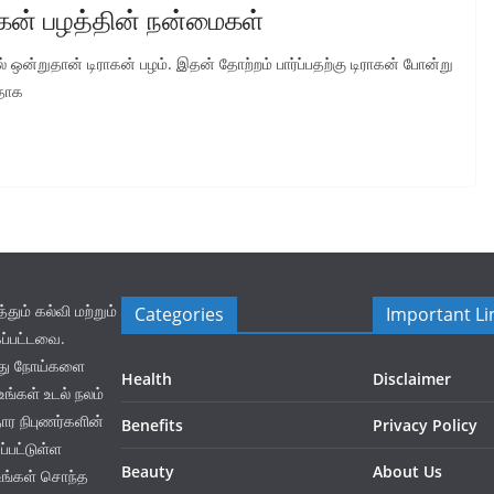
ாகன் பழத்தின் நன்மைகள்
ல் ஒன்றுதான் டிராகன் பழம். இதன் தோற்றம் பார்ப்பதற்கு டிராகன் போன்று
வதாக
ம் கல்வி மற்றும்
Categories
Important Li
ப்பட்டவை.
லது நோய்களை
Health
Disclaimer
ங்கள் உடல் நலம்
தார நிபுணர்களின்
Benefits
Privacy Policy
்பட்டுள்ள
Beauty
About Us
உங்கள் சொந்த