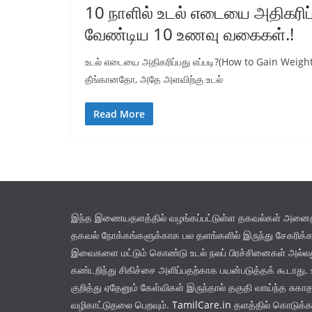
10 நாளில் உடல் எடையை அதிகரிப்ப
வேண்டிய 10 உணவு வகைகள்.!
உடல் எடையை அதிகரிப்பது எப்படி?(How to Gain Weight 
தீங்கானதோ, அதே அளவிற்கு உடல்
Read More
இந்த இணையதளத்தில் வழங்கப்பட்டுள்ள தகவல்கள் அனைத்து
தகவல் நோக்கங்களுக்காக பல தளங்களில் இருந்து சேகரிக்க
இவைகளை மட்டும் கொண்டு உடல் நலப் பிரச்சினைகள் அல்
கண்டறிந்து சிகிச்சை அளிப்பதற்காக பயன்படுத்தக் கூடாது. உ
குறித்து ஏதேனும் கேள்விகள் இருந்தால் தகுதி வாய்ந்த சுகா
வழிகாட்டுதலை பெறவும்.
TamilCare.in
தளத்தில் கொடுக்கப